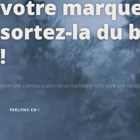
votre marque
sortez-la du 
!
Avoir une communication et un marketing forts sont une nécessi
PARLONS-EN !