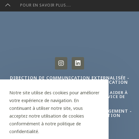
POUR EN SAVOIR PLUS....
DIRECTION DE COMMUNICATION EXTERNALISÉE -
MANAGER DE TRANSITION EN COMMUNICATION
Notre site utilise des cookies pour améliorer
FAITES APPEL À NOTRE ÉQUIPE POUR VOUS AIDER À
CONCEVOIR ET À CONSTRUIRE VOTRE SERVICE DE
votre expérience de navigation. En
COMMUNICATION SUR-MESURE.
continuant à utiliser notre site, vous
COMMUNICATION À 360° - AUDIT - MANAGEMENT -
STRATÉGIE - MISE EN PLACE - FORMATION
acceptez notre utilisation de cookies
conformément à notre politique de
confidentialité.